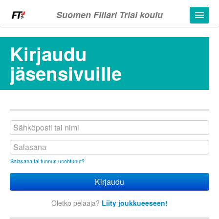
Suomen Fillari Trial koulu
Kirjaudu
jäsensivuille
ut
Salasana tai tunnus unohtunut?
Oletko pelaaja?
Liity joukkueeseen!